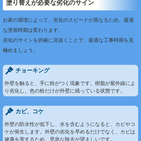
塗
り
替
え
が
必
要
な
劣
化
の
サ
イ
ン
お家の環境によって、劣化のスピードが異なるため、最適
な塗装時期は変わります。
劣化のサインを的確に見抜くことで、最適な工事時期を見
極めましょう。
チョーキング
外壁を触ると、手に粉がつく現象です。樹脂が紫外線によ
り劣化し、色の粉だけが外壁に残っている状態です。
カビ、コケ
外壁の防水性が低下し、水を含むようになると、カビやコ
ケが発生します。外壁の劣化を早めるだけでなく、カビは
健康を害するため、早急な除去が望ましいです。