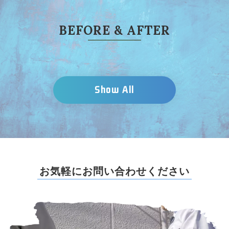
B
E
F
O
R
E
&
A
F
T
E
R
Show All
お
気
軽
に
お
問
い
合
わ
せ
く
だ
さ
い