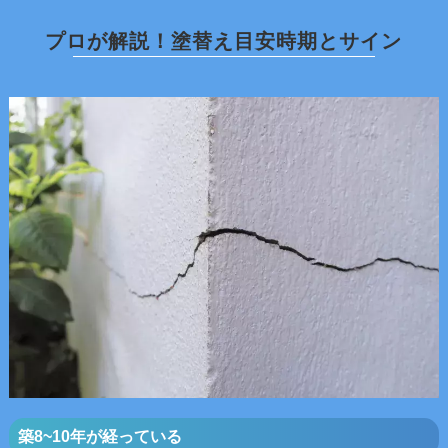
プ
ロ
が
解
説
！
塗
替
え
目
安
時
期
と
サ
イ
ン
築8~10年が経っている